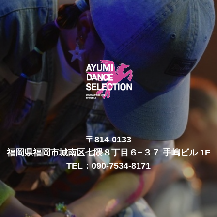
〒814-0133
福岡県福岡市城南区七隈８丁目６−３７ 手嶋ビル 1F
TEL：090-7534-8171