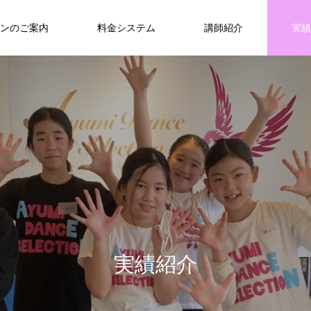
ンのご案内
料金システム
講師紹介
実績
実
績
紹
介